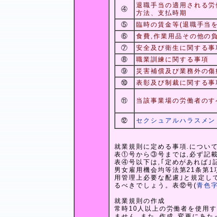
退職手当の適用される労
④
方法、支払時期
⑤
臨時の賃金等(退職手当を
⑥
食費,作業用品その他の
⑦
安全及び衛生に関する事
⑧
職業訓練に関する事項
⑨
災害補償及び業務外の傷
⑩
表彰及び制裁に関する事
⑪
当該事業場の労働者のす
⑫
セクシュアルハラスメン
就業規則に定める事項.につい
表①号から③号までは,必ず記
表④号以下は,｢定めがあれば｣
男女雇用機会均等法第21条第
用管理上必要な配慮｣と規定し
るべきでしょう。表⑫号(
青色
就業規則の作成
常時10人以上の労働者を使用
ません｡また､作成｡変更にあた