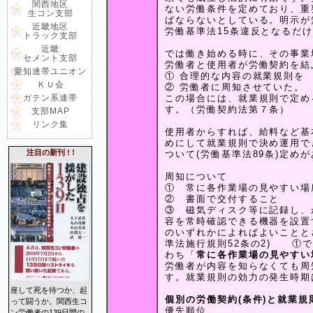
関西地区
ない労働条件を定めており、重
生コン支部
ばならないとしている。明示が
近畿地区
労働基準法15条違反となるだ
トラック支部
近畿
では働き始める時に、その事業
セメント支部
労働者と使用者が労働契約を結
愛知連帯ユニオン
① 合理的な内容の就業規則を
ＫＵ会
② 労働者に周知させていた。
ガテン系連帯
この場合には、就業規則で定め
す。（労働契約法第７条）
支部MAP
リンク集
使用者からすれば、給料など基
めにして就業規則で決め運用で
注目の新刊 ! !
ついて(労働基準法89条)定め
周知について
① 常に各作業場の見やすい場
② 書面で交付すること
③ 磁気ディスク等に記録し、
容を常時確認できる機器を設置
のいずれかによればよいことと
準法施行規則52条の2) ①
わち「
常に各作業場の見やすい
労働者が内容を知らなくても周
す。就業規則の効力の発生時期
座して死を待つか、起
個別の労働契約(条件)と就業規
って闘うか。関西生コ
優先順位
ン労働者の139日間の