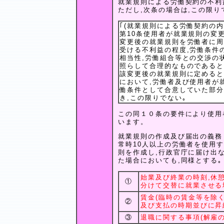
就業規則による労働契約の不利益
ただし,次条の場合は,この限り
｢(就業規則による労働契約の内
第10条使用者が就業規則の変
変更後の就業規則を労働者に周
受ける不利益の程度,労働条件
相当性,労働組合等との交渉の
照らして合理的なものであると
該変更後の就業規則に定めると
において,労働者及び使用者が
働条件として合意していた部分
き,この限りでない｡
この同１０条の要件により使用
います。
就業規則の作成及び届出の義務
常時10人以上の労働者を使用
則を作成し,行政官庁に届け出
た場合においても,同様とする｡
始業及び終業の時刻,休
①
分けて交替に就業させる
賃金(臨時の賃金等を除く
②
及び支払の時期並びに昇
③
退職に関する事項(解雇