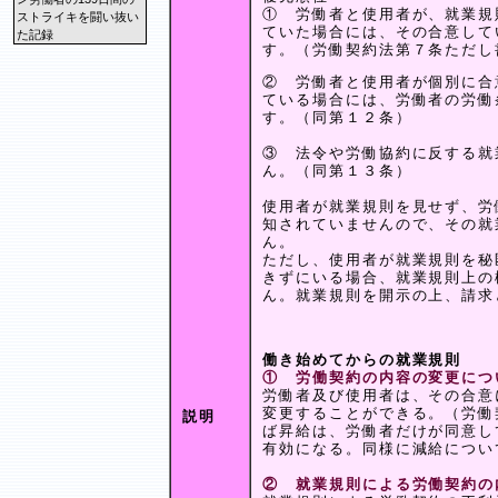
① 労働者と使用者が、就業規
ストライキを闘い抜い
ていた場合には、その合意して
た記録
す。（労働契約法第７条ただし
② 労働者と使用者が個別に合
ている場合には、労働者の労働
す。（同第１２条）
③ 法令や労働協約に反する就
ん。（同第１３条）
使用者が就業規則を見せず、労
知されていませんので、その就
ん。
ただし、使用者が就業規則を秘
きずにいる場合、就業規則上の
ん。就業規則を開示の上、請求
働き始めてからの就業規則
① 労働契約の内容の変更につ
労働者及び使用者は、その合意
変更することができる。（労働
説明
ば昇給は、労働者だけが同意し
有効になる。同様に減給につい
② 就業規則による労働契約の