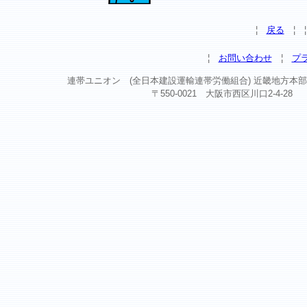
¦
戻る
¦
¦
お問い合わせ
¦
プ
連帯ユニオン (全日本建設運輸連帯労働組合) 近畿地方本部 Copyright ©
〒550-0021 大阪市西区川口2-4-28 TEL 