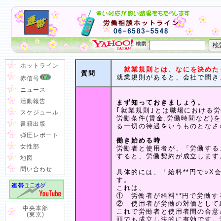
ホットライン
就業規則とは、なにを決めた
質問
就業規則があると、会社で聞き
赤信号
ニュース
活動報告
まず知っておきましょう。
｢就業規則｣とは職場における
スケジュール
労働条件(賃金,労働時間など
書籍出版
る一切の待遇をいうものとなさ
弾圧レポート
働き始める時
女性部
労働者と使用者が、「労働する
すると、労働契約が成立します
地図
問い合わせ
具体的には、「給料**円で○
す。
これは、
① 労働者が給料**円で労働
② 使用者が労働の対価として
中央本部
これで労働者と使用者間の合意
(東京)
頭でも成立し法的に有効です。