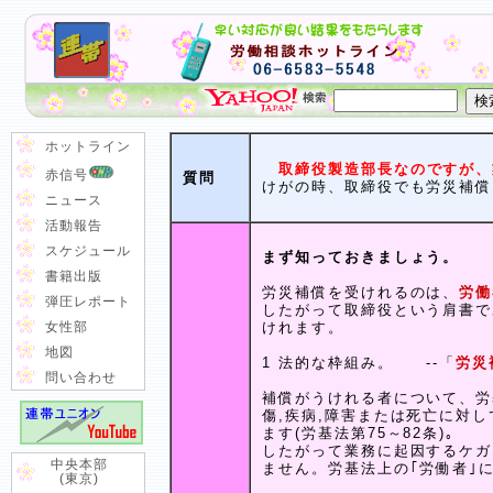
ホットライン
取締役製造部長なのですが、
赤信号
質問
けがの時、取締役でも労災補償
ニュース
活動報告
スケジュール
まず知っておきましょう。
書籍出版
労災補償を受けれるのは、
労働
弾圧レポート
したがって取締役という肩書で
女性部
けれます。
地図
1 法的な枠組み。 --「
労災
問い合わせ
補償がうけれる者について、労
傷,疾病,障害または死亡に対
ます(労基法第75～82条)｡
したがって業務に起因するケガ
中央本部
ません。労基法上の｢労働者｣
(東京)