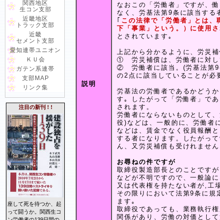
関西地区
なおこの「労働者」ですが、働
生コン支部
なく、労基法第9条に該当する
近畿地区
｢
この法律で「労働者」とは、
トラック支部
下「事業」という。）に使用さ
近畿
とされています｡
セメント支部
愛知連帯ユニオン
上記から分かるように、労災補
ＫＵ会
① 労災補償は、労働者に対して
② 労働者に該当。(労基法第9
ガテン系連帯
の2点に該当していることが必
支部MAP
説明
リンク集
労基法の労働者であるかどうか
す｡ したがって「労働者」で
されます。
注目の新刊 ! !
労働者にならないものとして、
役)などは、一般的に、労働者
などは、賃金でなく役員報酬と
する者になります。したがって
ん、又労災補償も受けれません
お尋ねの件ですが
取締役製造部長とのことですが
などが不明ですので、一般論に
又は代表権を持たない者が,工
その限りにおいて法第9条に規
ます｡
座して死を待つか、起
取締役であっても、業務執行権
って闘うか。関西生コ
関係があり、労働の対価として
ン労働者の139日間の