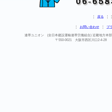
¦
戻る
¦
¦
お問い合わせ
¦
プ
連帯ユニオン (全日本建設運輸連帯労働組合) 近畿地方本部 Copyright ©
〒550-0021 大阪市西区川口2-4-28 TEL 