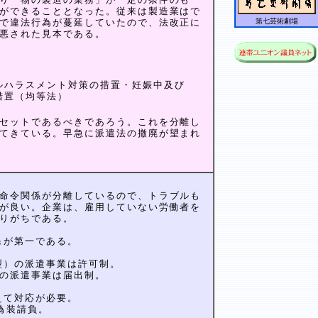
ができることとなった。従来は製造業はで
で違法行為が蔓延していたので、法改正に
第七芸術劇場
悪された見本である。
ルハラスメント対策の措置・妊娠中及び
措置（均等法）
セットであるべきであろう。これを分離し
てきている。早急に派遣法の撤廃が望まれ
命令関係が分離しているので、トラブルも
が良い。企業は、雇用していない労働者を
りがちである。
保が第一である。
録型）の派遣事業は許可制。
の派遣事業は届出制。
えて対応が必要。
偽装請負。