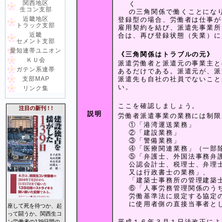
関西地区
く
生コン支部
の三角関係で働くことにな
近畿地区
登録型の場合、労働者は仕事が
トラック支部
雇用契約を結び、派遣先事業所
近畿
合は、再び登録状態（失業）に
セメント支部
愛知連帯ユニオン
《三角関係はトラブルの元》
ＫＵ会
派遣労働者と派遣元の事業主と
ガテン系連帯
あるだけである。派遣元が、派
支部MAP
派遣先も自社の社員でないこと
い。
リンク集
ここを確認しましょう。
注目の新刊 ! !
説明
労働者派遣事業の業務には制限
①「港湾運送業務」
②「建設業務」
③「警備業務」
④「医療関連業務」（一部
⑤「弁護士、外国法事務弁
公認会計士、税理士、弁理
又は行政書士の業務」、
「建築士事務所の管理建築
⑥「人事労務管理関係のう
労働基準法に規定する協定
に使用者側の直接当事者と
座して死を待つか、起
って闘うか。関西生コ
平成１６年３月１日法改正によ
ン労働者の139日間の