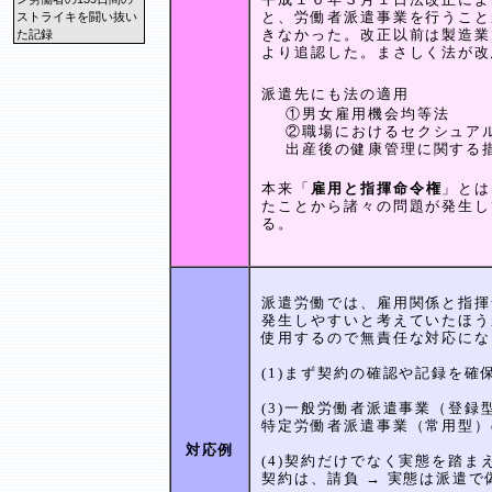
と、労働者派遣事業を行うこと
ストライキを闘い抜い
きなかった。改正以前は製造業
た記録
より追認した。まさしく法が改
派遣先にも法の適用
①男女雇用機会均等法
②職場におけるセクシュア
出産後の健康管理に関する
本来「
雇用と指揮命令権
」とは
たことから諸々の問題が発生し
る。
派遣労働では、雇用関係と指揮
発生しやすいと考えていたほう
使用するので無責任な対応にな
(1)まず契約の確認や記録を確
(3)一般労働者派遣事業（登
特定労働者派遣事業（常用型）
対応例
(4)契約だけでなく実態を踏ま
契約は、請負 → 実態は派遣で