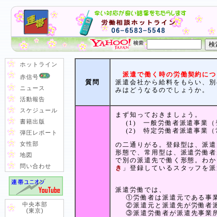
ホットライン
派遣で働く時の労働契約につ
赤信号
質問
派遣会社から給料をもらい、別
ニュース
みはどうなるのでしょうか。
活動報告
スケジュール
まず知っておきましょう。
書籍出版
(1) 一般労働者派遣事業
(2) 特定労働者派遣事業
弾圧レポート
女性部
の二通りがる。登録型は、派遣
形態で、常用型は、派遣労働者
地図
で別の派遣先で働く形態。わか
問い合わせ
き
」登録しているスタッフを派
派遣労働では、
①労働者は派遣元である事
中央本部
②派遣元と派遣先が労働者
(東京)
③派遣労働者が派遣先事業