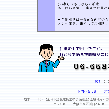
(5)専ら（もっぱら）派遣
もっぱら派遣 → 実態は社員
■ 労働相談は一般的な内容の
オンへ電話、来所してご相談く
¦
戻る
¦
¦
お問い合わせ
¦
プ
連帯ユニオン (全日本建設運輸連帯労働組合) 近畿地方本部 Copyright ©
〒550-0021 大阪市西区川口2-4-28 TEL 