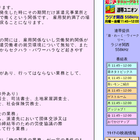
ります。
発生した時にその期間だけ派遣元事業所と
で働くという関係です。 雇用契約満了の場
戻ることになります。
連帯提供
「遊・わ～く・ウィーク
の間には、雇用関係ないし労働契約関係が
リー」
遣労働者の就労環境について無知で、また
ラジオ関西
からセクハラ・パワーハラなど起きやす
558kHz
番組表
月 11:45～12:00
昼ネタトピックス
があり、行ってはならない業務として、
火 11:45～12:00
良いモンご紹介
水 11:45～12:00
除外あり）
ゲストルーム
護士、司法書士、土地家屋調査士、
士、社会保険労務士、
木 11:45～12:00
グッジョブ！
士の業務」
金 11:45～12:00
ち、派遣先において団体交渉又は
おでかけマップ
の締結等のための労使協議の際
して行う業務」
ﾂｷｲﾁの映画情報
り「物の製造の業務」が一定の条件のも