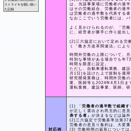
は、当該事業場に労働者の過半
ストライキを闘い抜い
はその労働組合、労働者の過半
た記録
は労働者の過半数を代表する者
なおここでいう労働者には、パ
よく見かけられるのが、「労働
に、経営者が勝手に作り提出し
(2)三六協定において定める
く「働き方改革関連法」により
時間外労働の上限について、月
特別な事情がある場合でも年72
時間を限度に設定。
ただし、自動車運転業務、建設事
月1日)を設けた上で規制を適
研究開発業務は、時間外労働の
業、医師等も2024年4月1日
運転業務、建設事業、医師、研
(1) 「
労働者の過半数で組織す
が正しく選出され民主的に意見
表する者」
が決まるなどは論外
(2)三六協定で労働基準法第3
労働者の意見り集約は、大変重
対応例
(3) 労働時間の延長につい