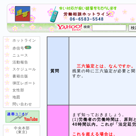
ホットライン
赤信号
ニュース
活動報告
三六協定とは、なんですか。
スケジュール
質問
残業の時に三六協定が必要と聞
すか。
書籍出版
弾圧レポート
女性部
地図
問い合わせ
まず知っておきましょう。
(1)
労働者の労働時間は、原則
40時間以内。これが「法定廷
中央本部
(東京)
これを超える場合は、