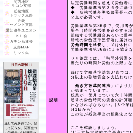
関西地区
法定労働時間を超えて労働者に
生コン支部
◆ 労働基準法第３６条に基づ
近畿地区
◆ 所轄労働基準監督署長への
トラック支部
２点が必要です。
近畿
セメント支部
労働基準法第36条で、使用者
愛知連帯ユニオン
場合（時間外労働を命令する場
組織する労働組合あるいは過半
ＫＵ会
所轄の労働基準監督署に届け出
ガテン系連帯
労働時間を延長
し、又は休日に
支部MAP
労働基準法第36条による協定
リンク集
３６協定では、「時間外労働を
当たりの時間外労働の上限」な
注目の新刊 ! !
続けて労働基準法第37条では
分以上の割増賃金を支払わなけ
「
働き方改革関連法
」により月
が始まっています。
残業が一箇月について六十時間
通常の労働時間の賃金の計算額
説明
わなければならない。(大企業は2
月1日から)
この法が残業手当の根拠法とな
座して死を待つか、起
ここを確認しましょう。
って闘うか。関西生コ
(1)三六協定締結の当事者につ
ン労働者の139日間の