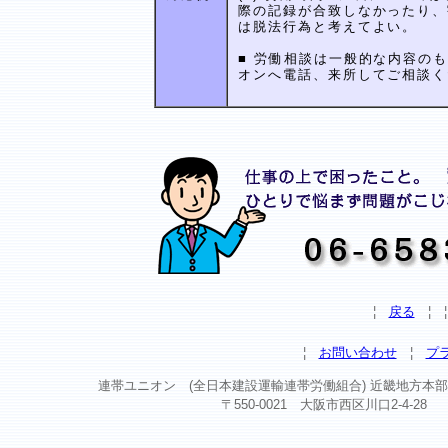
際の記録が合致しなかったり、
は脱法行為と考えてよい。
■ 労働相談は一般的な内容の
オンへ電話、来所してご相談く
¦
戻る
¦
¦
お問い合わせ
¦
プ
連帯ユニオン (全日本建設運輸連帯労働組合) 近畿地方本部 Copyright ©
〒550-0021 大阪市西区川口2-4-28 TEL 