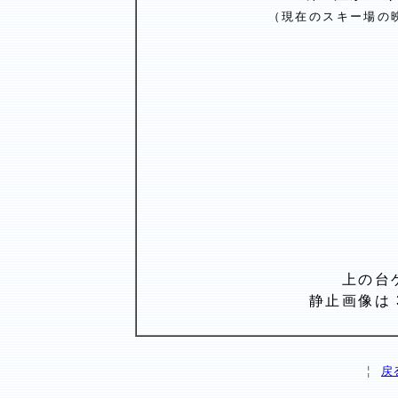
（現在のスキー場の
上の台ゲレンデ（
静止画像は 3 秒間
¦
戻