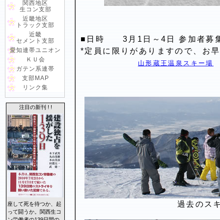
関西地区
生コン支部
近畿地区
トラック支部
近畿
■日時 3月1日～4日 参加者募
セメント支部
愛知連帯ユニオン
*定員に限りがありますので、お
ＫＵ会
山形蔵王温泉スキー場
ガテン系連帯
支部MAP
リンク集
注目の新刊 ! !
過去のス
座して死を待つか、起
って闘うか。関西生コ
ン労働者の139日間の