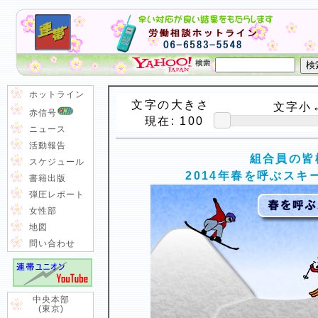
ホットライン
文字の大きさ
文字小←
赤信号
現在:
100
ニュース
活動報告
組合員の皆
スケジュール
2014年春を呼ぶス
書籍出版
弾圧レポート
女性部
地図
問い合わせ
中央本部
(東京)