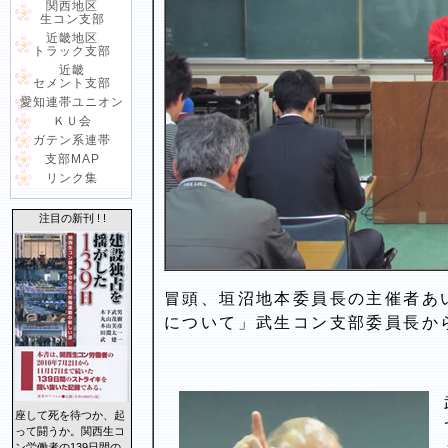
関西地区
生コン支部
近畿地区
トラック支部
近畿
セメント支部
愛知連帯ユニオン
ＫＵ会
ガテン系連帯
支部MAP
リンク集
注目の新刊 ! !
冒頭、垣沼地本委員長の主催者あ
について」武生コン支部委員長か
座して死を待つか、起
って闘うか。関西生コ
ン労働者の139日間の