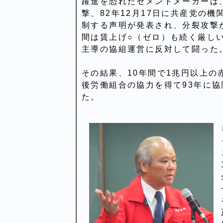
躍進を恐れたセメントメーカーは
撃、82年12月17日に共産党の
制する声明が発表され、分裂攻撃
間は賃上げ○（ゼロ）も続く厳し
主導の協組運営に反対して闘った
その結果、10年間で1兆円以上
後労働組合の協力を得て93年に
た。