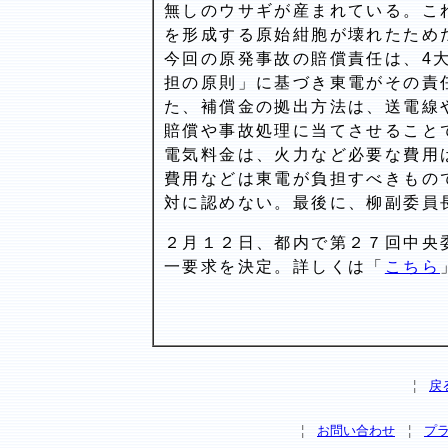
無しのウサギが産まれている。こ
を形成する原始紺胞が壊れたため
今回の原発事故の賠償責任は、4
担の原則」に基づき東電がその責
た、補償金の拠出方法は、送電線
賠償や事故処理に当てさせること
電気料金は、火力など必要な費用
費用などは東電が負担すべきもの
対に認めない。最後に、柳副委員
２月１２日、都内で第２７回中央
一要求を決定。詳しくは「
こちら
¦
戻
¦
お問い合わせ
¦
プ