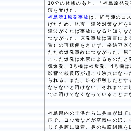
10分の休憩のあと、「福島原発
演を受けた。
福島第1原発事故
は、経営陣のコ
げたため、地震・津波対策などを
津波がくれば事故になると知りな
つながった。原発事故は東電によ
置）の再稼働をさせず、格納容器
たため爆発事故につながった。原
こった爆発は水素によるものだと
気爆発、3号機は核爆発、4号機
影響で核反応が起こり沸点になっ
られる。また、炉心溶融したとする
ならないと溶けない、それまでに
でに溶けてなくなっていることに
福島県内の子供たらに鼻血が出て
症で、ヨウ素などが空気中のほこ
じて鼻腔に吸着、鼻の粘膜組織を