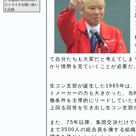
ストライキを闘い抜い
た記録
て自分たちも大変だと考えてしま
かり情勢を見ていくことが必要だ
生コン支部が誕生した1965年は
トメーカーの力も大きかった。当
働条件を主導的にリードしていたも
上回る回答を引き出し生コン支部
また、75年以降、集団交渉だけで
まで3500人の組合員を擁する組