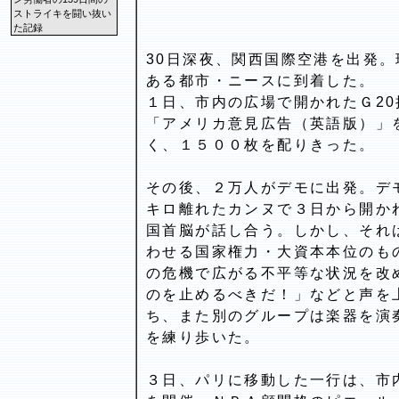
ストライキを闘い抜い
た記録
30日深夜、関西国際空港を出発。
ある都市・ニースに到着した。
１日、市内の広場で開かれたＧ2
「アメリカ意見広告（英語版）」
く、１５００枚を配りきった。
その後、２万人がデモに出発。デモ
キロ離れたカンヌで３日から開か
国首脳が話し合う。しかし、それ
わせる国家権力・大資本本位のも
の危機で広がる不平等な状況を改
のを止めるべきだ！」などと声を
ち、また別のグループは楽器を演
を練り歩いた。
３日、パリに移動した一行は、市