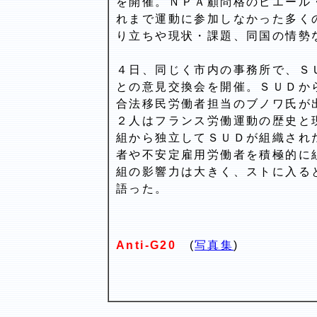
を開催。ＮＰＡ顧問格のピエール
れまで運動に参加しなかった多く
り立ちや現状・課題、同国の情勢
４日、同じく市内の事務所で、Ｓ
との意見交換会を開催。ＳＵＤか
合法移民労働者担当のブノワ氏が
２人はフランス労働運動の歴史と
組から独立してＳＵＤが組織され
者や不安定雇用労働者を積極的に
組の影響力は大きく、ストに入る
語った。
Anti-G20
(
写真集
)