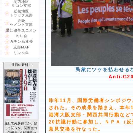
関西地区
生コン支部
近畿地区
トラック支部
近畿
セメント支部
愛知連帯ユニオン
ＫＵ会
ガテン系連帯
支部MAP
リンク集
注目の新刊 ! !
民衆にツケを払わせるな
Anti-G2
昨年11月、国際労働者シンポジ
された。その成果を踏まえ、本年1
港湾大阪支部・関西共同行動など
20抗議行動に参加し、ＮＰＡ（
座して死を待つか、起
って闘うか。関西生コ
意見交換を行なった。
ン労働者の139日間の