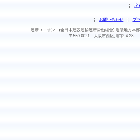
¦
戻
¦
お問い合わせ
¦
プ
連帯ユニオン (全日本建設運輸連帯労働組合) 近畿地方本部 Copyright ©
〒550-0021 大阪市西区川口2-4-28 TEL 