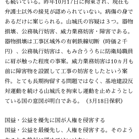
も続いている。昨年10月17日に拘束され、現在も
弁護士以外の接見が認められていない。病傷の身で
あるだけに案じられる。山城氏の容疑は３つ。器物
損壊、公務執行妨害、威力業務妨害・障害である。
器物損壊は工事区域外の有刺鉄線切断（時価２千
円）、公務執行妨害は、もみ合ううちに防衛局職員
に肩が触った程度の事案。威力業務妨害は10ヵ月も
前に障害物を設置して工事の妨害をしたという案
件。とても長期拘留する問題ではなく、基地建設反
対運動を続ける山城氏を拘束し運動を止めようとし
ている国の意図が明白である。（3月18日保釈）
国益・公益を優先に国が人権を侵害する
国益・公益を最優先し、人権を侵害する。そのよう