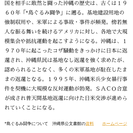
国を相手に敢然と闘った沖縄の歴史は、古くは１９
６０年「*島ぐるみ闘争」に遡る。基地建設用地の
強制収用や、米軍による事故・事件が頻発。傍若無
人な振る舞いを続けるアメリカに対し、各地で大規
模集会や抵抗運動を起こすようになる。沖縄は、１
９７０年に起こったコザ騒動をきっかけに日本に返
還され、沖縄県民は基地なし返還を強く求めたが、
認められることなく、多くの米軍基地が駐在したま
まの返還となる。１９９５年、沖縄米兵少女暴行事
件を契機に大規模な反対運動が勃発。ＳＡＣＯ合意
が成され普天間基地返還に向けた日米交渉が進めら
れていくことになる。
*島ぐるみ闘争について 沖縄県公文書館の
資料
ホームページ